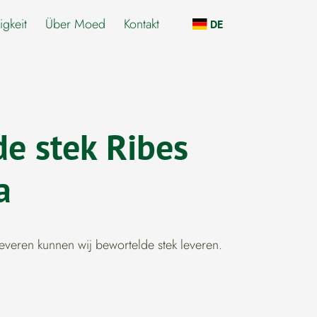
igkeit
Über Moed
Kontakt
DE
e stek Ribes
a
 leveren kunnen wij bewortelde stek leveren.