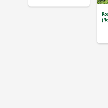
Ro
(R