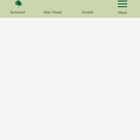
Sortiment
Über Moed
Kontakt
Menü
Baumschulen
Hoofdweg 33
9678 PE
Westerlee
Kontaktieren Sie uns
0031(0)621 192 158 (Jeroen Moed)
info@boomkwekerijmoed.nl