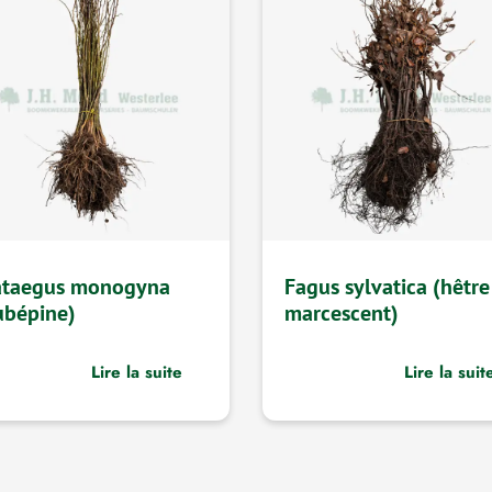
ataegus monogyna
Fagus sylvatica (hêtre
ubépine)
marcescent)
Lire la suite
Lire la suit