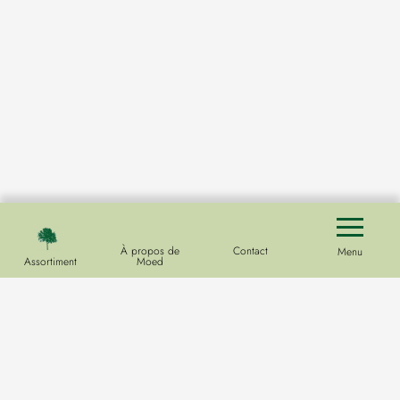
À propos de
Contact
Menu
Assortiment
Moed
Pépinière