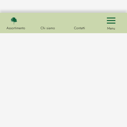
Assortimento
Chi siamo
Contatti
Menu
Vivaio
Hoofdweg 33
9678 PE
Westerlee
Contattaci