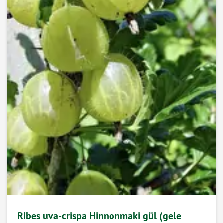
Ribes uva-crispa Hinnonmaki gül (gele