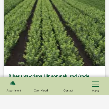
Ribes uva-crispa Hinnonmaki rod (rode
kruisbes struik)
Assortiment
Over Moed
Contact
Menu
Verder lezen