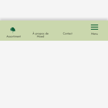
À propos de
Contact
Menu
Assortiment
Moed
Pépinière
Hoofdweg 33
9678 PE
Westerlee