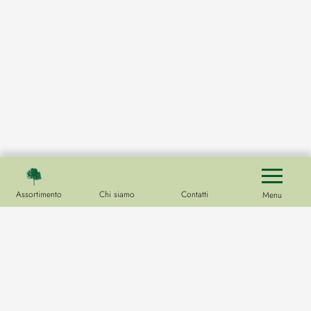
Assortimento
Chi siamo
Contatti
Menu
Vivaio
Hoofdweg 33