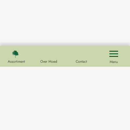
Assortiment
Over Moed
Contact
Menu
Kwekerij
Hoofdweg 33
9678 PE
Westerlee