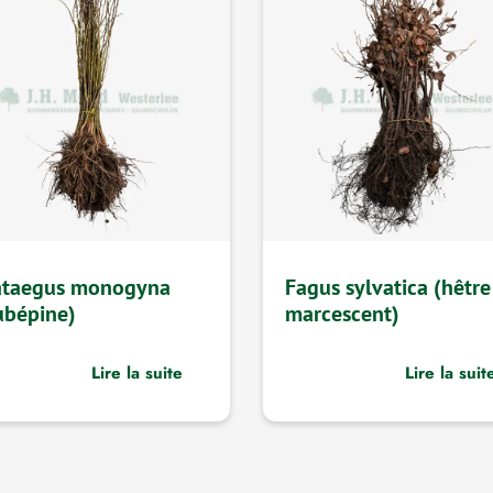
ataegus monogyna
Fagus sylvatica (hêtre
ubépine)
marcescent)
Lire la suite
Lire la suit