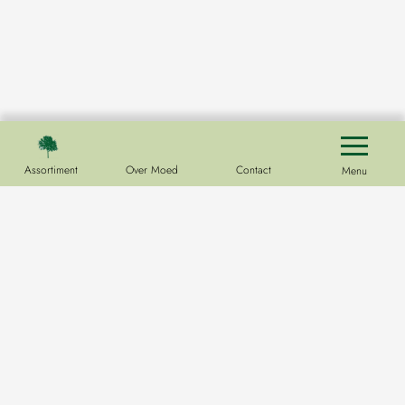
Assortiment
Over Moed
Contact
Menu
Kwekerij
Hoofdweg 33
9678 PE
Westerlee